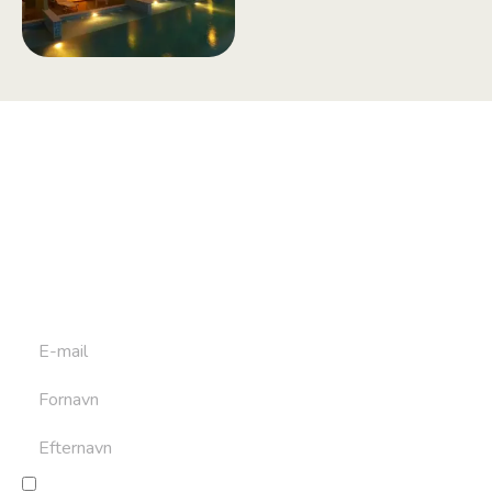
Tilmeld dig vores
nyhedsbrev
Tilmeld dig det ugentlige nyhedsbrev og bliv inspireret til
at bygge din næste rejse. Du får nyheder, tips og forslag til
rejser. Du kan altid afmelde dig igen.
Jeg giver samtykke til behandling af personoplysninger