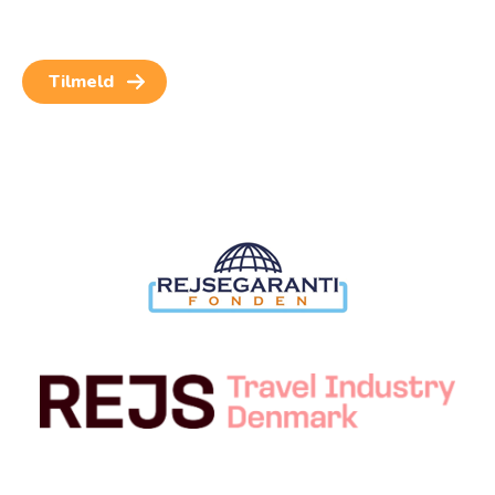
for at kunne modtage nyheder og rejseinspiration.
Samtykket kan altid trækkes tilbage.