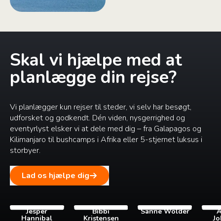
Skal vi hjælpe med at
planlægge din rejse?
Vi planlægger kun rejser til steder, vi selv har besøgt,
udforsket og godkendt. Dén viden, nysgerrighed og
eventyrlyst elsker vi at dele med dig – fra Galapagos og
Kilimanjaro til bushcamps i Afrika eller 5-stjernet luksus i
storbyer.
Lad os hjælpe dig
Jesper
Bibbi
Sanne Wolder
A
Hannibal
Kristensen
Jo