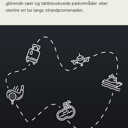
glitrende søer og tætbevoksede parkområder, eller
slentre en tur langs strandpromenaden.