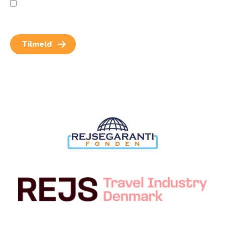
Jeg giver samtykke til behandling af personoplysninger
for at kunne modtage nyheder og rejseinspiration.
Samtykket kan altid trækkes tilbage.