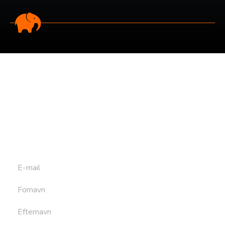
Tilmeld dig vores
nyhedsbrev
Tilmeld dig det ugentlige nyhedsbrev og bliv inspireret til
at bygge din næste rejse. Du får nyheder, tips og forslag til
rejser. Du kan altid afmelde dig igen.