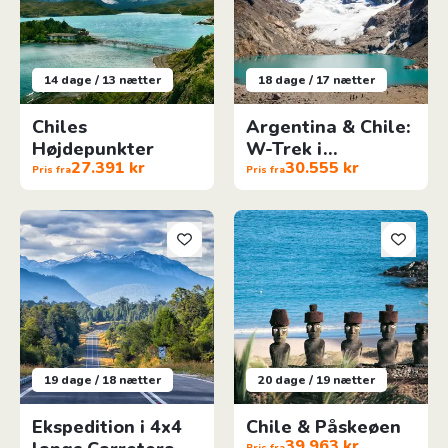
14 dage / 13 nætter
18 dage / 17 nætter
Chiles
Argentina & Chile:
Højdepunkter
W-Trek i
27.391 kr
30.555 kr
Patagonien
Pris fra
Pris fra
Ekspedition i 4x4 langs Carretera Austral
Chile & Påskeøen
19 dage / 18 nætter
20 dage / 19 nætter
Ekspedition i 4x4
Chile & Påskeøen
39.963 kr
Pris fra