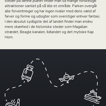
steder på denne planet finder man så mange forskellige
attraktioner samlet på så lille et område. Parken overgår
alle forventninger og har ingen rivaler med dens væld af
farver og forme og udsigter som overstiger enhver fantasi.
I den absolut sydligste del af landet finder man endnu
mere skønhed i de historiske steder som Magallan
strædet, Beagle kanalen, Ildlandet og det mytiske Kap
Horn.