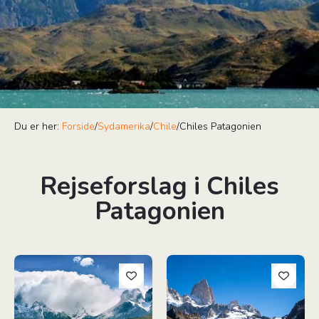
Du er her:
Forside
/
Sydamerika
/
Chile
/
Chiles Patagonien
Rejseforslag i Chiles
Patagonien
Chiles Højdepunkter
Argentina & Chile: W-Trek i Pa