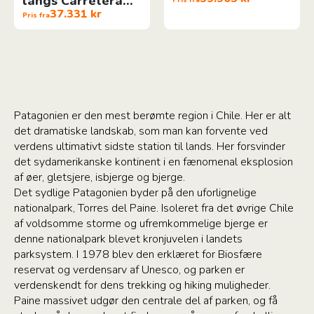
langs Carretera
37.331 kr
Austral
Pris fra
Patagonien er den mest berømte region i Chile. Her er alt
det dramatiske landskab, som man kan forvente ved
verdens ultimativt sidste station til lands. Her forsvinder
det sydamerikanske kontinent i en fænomenal eksplosion
af øer, gletsjere, isbjerge og bjerge.
Det sydlige Patagonien byder på den uforlignelige
nationalpark, Torres del Paine. Isoleret fra det øvrige Chile
af voldsomme storme og ufremkommelige bjerge er
denne nationalpark blevet kronjuvelen i landets
parksystem. I 1978 blev den erklæret for Biosfære
reservat og verdensarv af Unesco, og parken er
verdenskendt for dens trekking og hiking muligheder.
Paine massivet udgør den centrale del af parken, og få