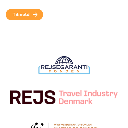
Samtykket kan altid trækkes tilbage.