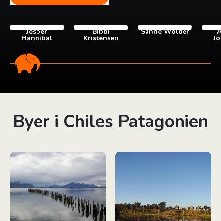
Jesper
Bibbi
Sanne Wolder
A
Hannibal
Kristensen
Jo
Byer i Chiles Patagonien