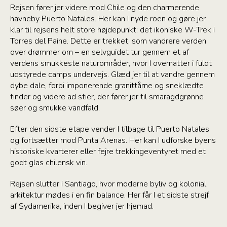
Rejsen fører jer videre mod Chile og den charmerende
havneby Puerto Natales. Her kan I nyde roen og gøre jer
klar til rejsens helt store højdepunkt: det ikoniske W-Trek i
Torres del Paine. Dette er trekket, som vandrere verden
over drømmer om – en selvguidet tur gennem et af
verdens smukkeste naturområder, hvor I overnatter i fuldt
udstyrede camps undervejs. Glæd jer til at vandre gennem
dybe dale, forbi imponerende granittårne og sneklædte
tinder og videre ad stier, der fører jer til smaragdgrønne
søer og smukke vandfald.
Efter den sidste etape vender I tilbage til Puerto Natales
og fortsætter mod Punta Arenas. Her kan I udforske byens
historiske kvarterer eller fejre trekkingeventyret med et
godt glas chilensk vin.
Rejsen slutter i Santiago, hvor moderne byliv og kolonial
arkitektur mødes i en fin balance. Her får I et sidste strejf
af Sydamerika, inden I begiver jer hjemad.