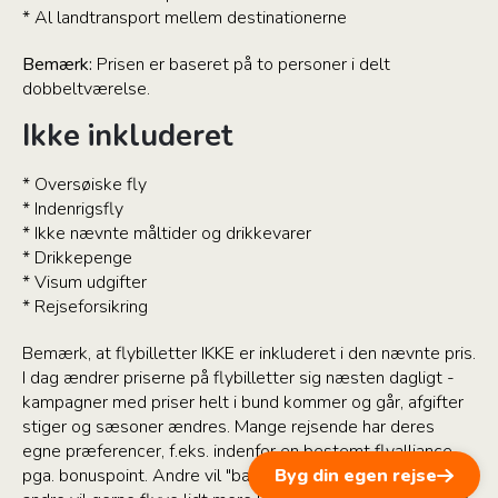
* Al landtransport mellem destinationerne
Bemærk:
Prisen er baseret på to personer i delt
dobbeltværelse.
Ikke inkluderet
* Oversøiske fly
* Indenrigsfly
* Ikke nævnte måltider og drikkevarer
* Drikkepenge
* Visum udgifter
* Rejseforsikring
Bemærk, at flybilletter IKKE er inkluderet i den nævnte pris.
I dag ændrer priserne på flybilletter sig næsten dagligt -
kampagner med priser helt i bund kommer og går, afgifter
stiger og sæsoner ændres. Mange rejsende har deres
egne præferencer, f.eks. indenfor en bestemt flyalliance
Byg din egen rejse
pga. bonuspoint. Andre vil "bare have det billigste" og atter