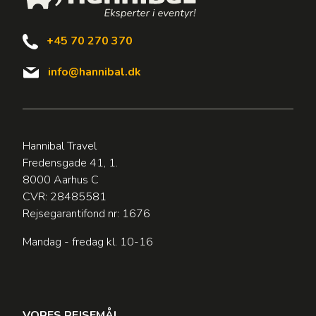
+45 70 270 370
info@hannibal.dk
Hannibal Travel
Fredensgade 41, 1.
8000 Aarhus C
CVR: 28485581
Rejsegarantifond nr: 1676
Mandag - fredag kl. 10-16
VORES REJSEMÅL