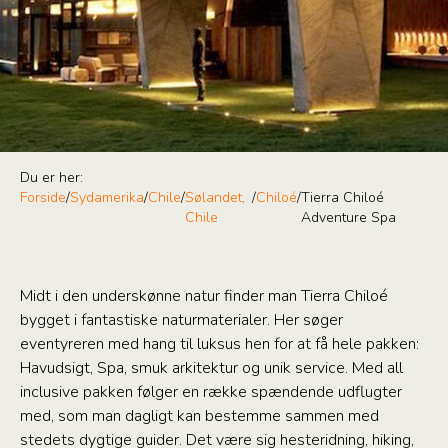
Du er her:
Forside
/
Sydamerika
/
Chile
/
Sølandet,
/
Chiloé
/
Tierra Chiloé
Chile
Adventure Spa
Midt i den underskønne natur finder man Tierra Chiloé
bygget i fantastiske naturmaterialer. Her søger
eventyreren med hang til luksus hen for at få hele pakken:
Havudsigt, Spa, smuk arkitektur og unik service. Med all
inclusive pakken følger en række spændende udflugter
med, som man dagligt kan bestemme sammen med
stedets dygtige guider. Det være sig hesteridning, hiking,