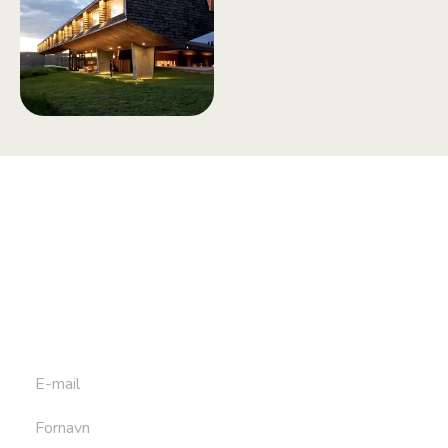
Tilmeld dig vores
nyhedsbrev
Tilmeld dig det ugentlige nyhedsbrev og bliv inspireret til
at bygge din næste rejse. Du får nyheder, tips og forslag til
rejser. Du kan altid afmelde dig igen.