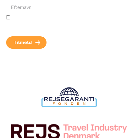
Jeg giver samtykke til behandling af personoplysninger
for at kunne modtage nyheder og rejseinspiration.
Samtykket kan altid trækkes tilbage.