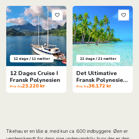
12 Dages Cruise I Fransk Polynesien
Det Ultimative Fransk Polyne
12 dage / 11 nætter
22 dage / 21 nætter
12 Dages Cruise I
Det Ultimative
Fransk Polynesien
Fransk Polynesien
23.220 kr
36.172 kr
Ø-Hop
Pris fra
Pris fra
Tikehau er en lille ø, med kun ca. 600 indbyggere. Øen er
verdenskendt for dens rige undervandsliv, hvor der er den