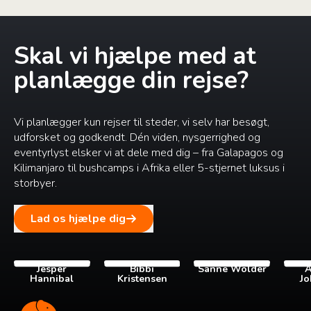
Skal vi hjælpe med at
planlægge din rejse?
Vi planlægger kun rejser til steder, vi selv har besøgt,
udforsket og godkendt. Dén viden, nysgerrighed og
eventyrlyst elsker vi at dele med dig – fra Galapagos og
Kilimanjaro til bushcamps i Afrika eller 5-stjernet luksus i
storbyer.
Lad os hjælpe dig
Jesper
Bibbi
Sanne Wolder
A
Hannibal
Kristensen
Jo