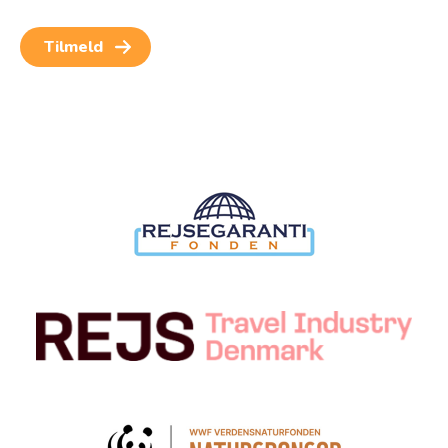
Samtykket kan altid trækkes tilbage.