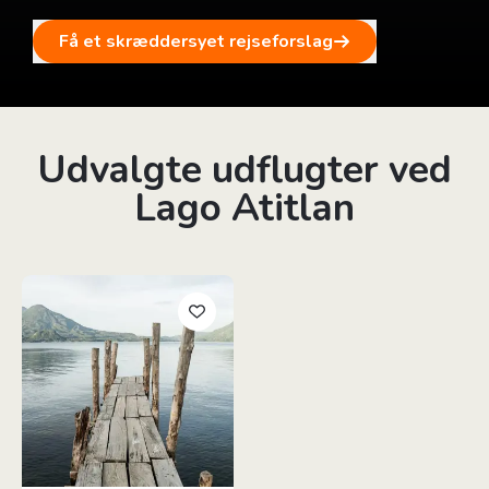
Få et skræddersyet rejseforslag
Udvalgte udflugter ved
Lago Atitlan