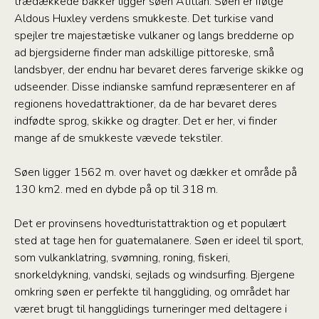
trædækkede bakker ligger søen Atitlán. Søen er ifølge
Aldous Huxley verdens smukkeste. Det turkise vand
spejler tre majestætiske vulkaner og langs bredderne op
ad bjergsiderne finder man adskillige pittoreske, små
landsbyer, der endnu har bevaret deres farverige skikke og
udseender. Disse indianske samfund repræsenterer en af
regionens hovedattraktioner, da de har bevaret deres
indfødte sprog, skikke og dragter. Det er her, vi finder
mange af de smukkeste vævede tekstiler.
Søen ligger 1562 m. over havet og dækker et område på
130 km2. med en dybde på op til 318 m.
Det er provinsens hovedturistattraktion og et populært
sted at tage hen for guatemalanere. Søen er ideel til sport,
som vulkanklatring, svømning, roning, fiskeri,
snorkeldykning, vandski, sejlads og windsurfing. Bjergene
omkring søen er perfekte til hanggliding, og området har
været brugt til hangglidings turneringer med deltagere i