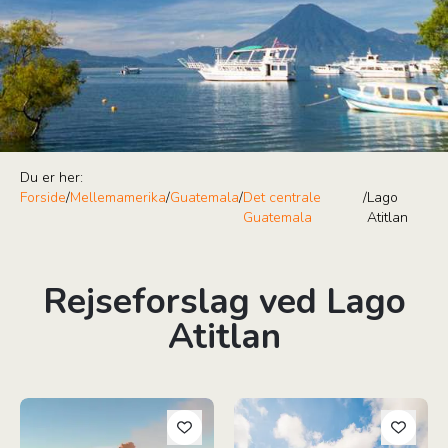
Du er her:
Forside
/
Mellemamerika
/
Guatemala
/
Det centrale
/
Lago
Guatemala
Atitlan
Rejseforslag ved Lago
Atitlan
Aktive Guatemala
Guatemala & El Salvador