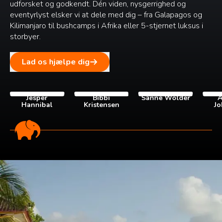
udforsket og godkendt. Dén viden, nysgerrighed og
eventyrlyst elsker vi at dele med dig – fra Galapagos og
Kilimanjaro til bushcamps i Afrika eller 5-stjernet luksus i
storbyer.
Lad os hjælpe dig
Jesper
Bibbi
Sanne Wolder
A
Hannibal
Kristensen
Jo