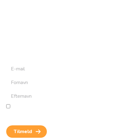
Tilmeld dig vores
nyhedsbrev
Tilmeld dig det ugentlige nyhedsbrev og bliv inspireret til
at bygge din næste rejse. Du får nyheder, tips og forslag til
rejser. Du kan altid afmelde dig igen.
Jeg giver samtykke til behandling af personoplysninger
for at kunne modtage nyheder og rejseinspiration.
Samtykket kan altid trækkes tilbage.