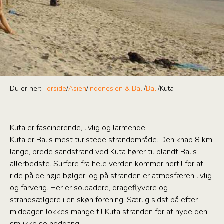
Du er her:
Forside
/
Asien
/
Indonesien & Bali
/
Bali
/
Kuta
Kuta er fascinerende, livlig og larmende!
Kuta er Balis mest turistede strandområde. Den knap 8 km
lange, brede sandstrand ved Kuta hører til blandt Balis
allerbedste. Surfere fra hele verden kommer hertil for at
ride på de høje bølger, og på stranden er atmosfæren livlig
og farverig. Her er solbadere, drageflyvere og
strandsælgere i en skøn forening. Særlig sidst på efter
middagen lokkes mange til Kuta stranden for at nyde den