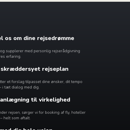
æl os om dine rejsedrømme
dig og supplerer med personlig rejserådgivning
es erfaring.
n skræddersyet rejseplan
r et forslag tilpasset dine ønsker, dit tempo
– i tæt dialog med dig.
lanlægning til virkelighed
er rejsen, sørger vi for booking af fly, hoteller
– helt som aftalt.