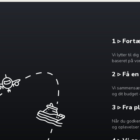
1 ▹ Fort
Vi lytter til 
baseret på vor
2 ▹ Få e
Vi sammensætte
og dit budget 
3 ▹ Fra p
Når du godkend
og oplevelser 