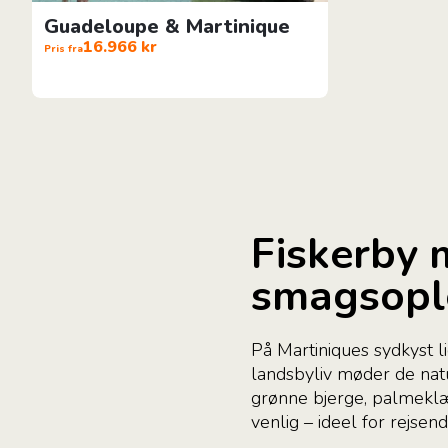
Guadeloupe & Martinique
16.966 kr
Pris fra
Fiskerby 
smagsopl
På Martiniques sydkyst l
landsbyliv møder de nat
grønne bjerge, palmeklæ
venlig – ideel for rejsen