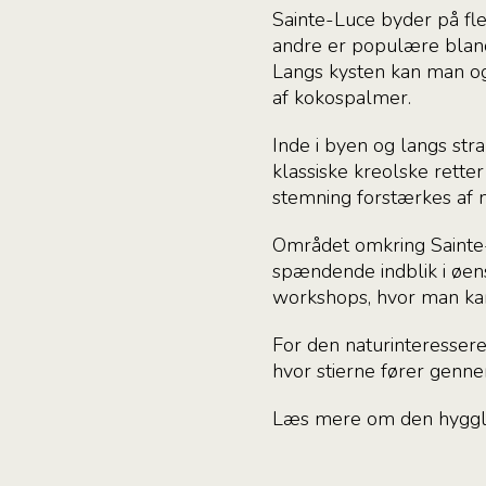
Sainte-Luce byder på fle
andre er populære bland
Langs kysten kan man ogs
af kokospalmer.
Inde i byen og langs st
klassiske kreolske retter
stemning forstærkes af m
Området omkring Sainte-L
spændende indblik i øen
workshops, hvor man ka
For den naturinteresser
hvor stierne fører genn
Læs mere om den hyggli