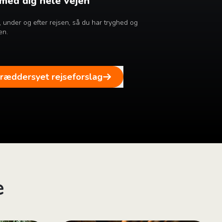
 med dig hele vejen
ør, under og efter rejsen, så du har tryghed og
en.
kræddersyet rejseforslag
e