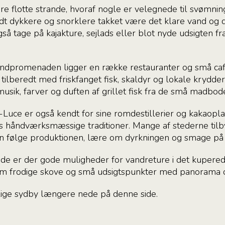
re flotte strande, hvoraf nogle er velegnede til svømni
t dykkere og snorklere takket være det klare vand og de
å tage på kajakture, sejlads eller blot nyde udsigten fr
randpromenaden ligger en række restauranter og små ca
 tilberedt med friskfanget fisk, skaldyr og lokale krydder
usik, farver og duften af grillet fisk fra de små madbod
uce er også kendt for sine romdestillerier og kakaopla
s håndværksmæssige traditioner. Mange af stederne tilb
n følge produktionen, lære om dyrkningen og smage på
ede er der gode muligheder for vandreture i det kupere
em frodige skove og små udsigtspunkter med panorama o
ge sydby længere nede på denne side.