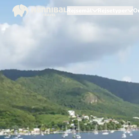
Rejsemål
Rejsetyper
O