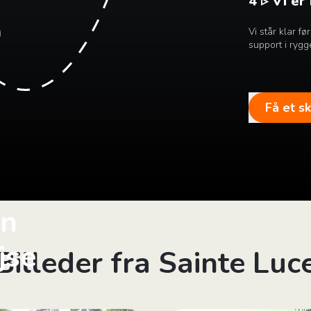
4 ▹ Vi er
Vi står klar f
support i rygg
Få et s
in
jse
Billeder fra Sainte Luc