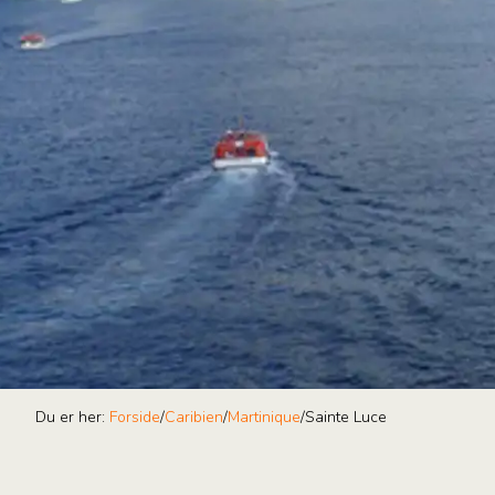
Du er her:
Forside
/
Caribien
/
Martinique
/
Sainte Luce