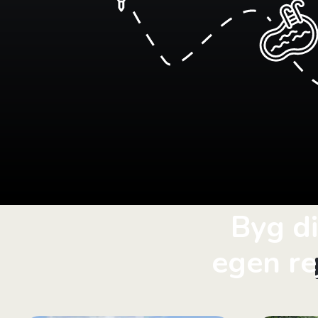
Byg d
egen re