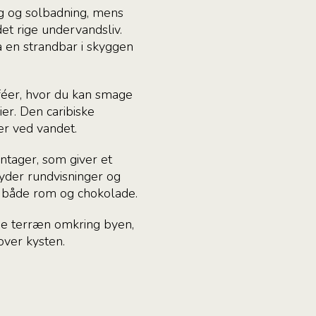
ng og solbadning, mens
t rige undervandsliv.
a en strandbar i skyggen
féer, hvor du kan smage
ier. Den caribiske
er ved vandet.
ntager, som giver et
yder rundvisninger og
 både rom og chokolade.
de terræn omkring byen,
ver kysten.