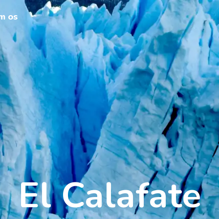
m os
El Calafate