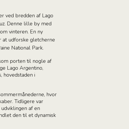
ger ved bredden af Lago
uz. Denne lille by med
om vinteren. En ny
r at udforske gletcherne
Paine National Park.
som porten til nogle af
ge Lago Argentino,
, hovedstaden i
i sommermånederne, hvor
aber. Tidligere var
 udviklingen af en
ndlet den til et dynamisk