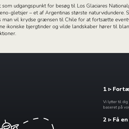
t som udgangspunkt for besøg til Los Glaciares National
o-gletsjer – et af Argentinas største naturvidundere. S
is man vil krydse grænsen til Chile for at fortsætte event
ne ikoniske bjergtinder og vilde landskaber hører til bl
tioner.
1 ▹ Fort
Vi lytter til 
baseret på vor
2 ▹ Få e