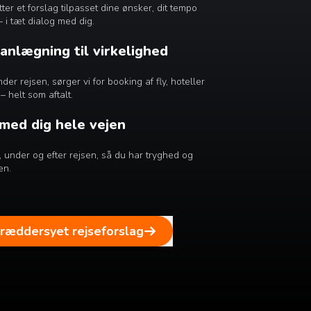
r et forslag tilpasset dine ønsker, dit tempo
– i tæt dialog med dig.
lanlægning til virkelighed
er rejsen, sørger vi for booking af fly, hoteller
– helt som aftalt.
 med dig hele vejen
ør, under og efter rejsen, så du har tryghed og
en.
kræddersyet rejseforslag