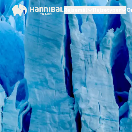
Rejsemål
Rejsetyper
O