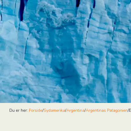
Du er her:
Forside
/
Sydamerika
/
Argentina
/
Argentinas Patagonien
/
E