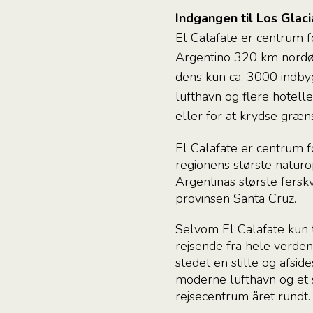
Indgangen til Los Glac
El Calafate er centrum f
Argentino 320 km nordøs
dens kun ca. 3000 indby
lufthavn og flere hotell
eller for at krydse græns
El Calafate er centrum f
regionens største natur
Argentinas største fersk
provinsen Santa Cruz.
Selvom El Calafate kun
rejsende fra hele verden
stedet en stille og afsi
moderne lufthavn og et s
rejsecentrum året rundt.