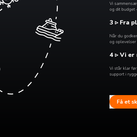
Vi sammensætte
og dit budget 
3 ▹ Fra p
Når du godkend
og oplevelser 
4 ▹ Vi er
Vi står klar f
support i rygg
Få et s