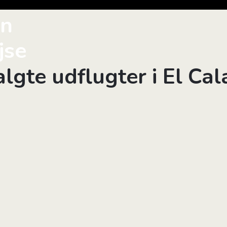
in
jse
lgte udflugter i El Cal