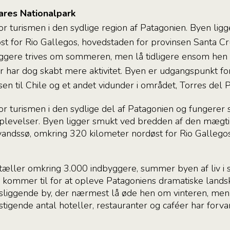
iares Nationalpark
or turismen i den sydlige region af Patagonien. Byen lig
t for Rio Gallegos, hovedstaden for provinsen Santa Cr
ggere trives om sommeren, men lå tidligere ensom hen 
er har dog skabt mere aktivitet. Byen er udgangspunkt fo
en til Chile og et andet vidunder i området, Torres del 
or turismen i den sydlige del af Patagonien og fungerer 
oplevelser. Byen ligger smukt ved bredden af den mægti
vandssø, omkring 320 kilometer nordøst for Rio Gallegos
 tæller omkring 3.000 indbyggere, summer byen af liv 
 kommer til for at opleve Patagoniens dramatiske landsk
desliggende by, der nærmest lå øde hen om vinteren, men
tigende antal hoteller, restauranter og caféer har forva