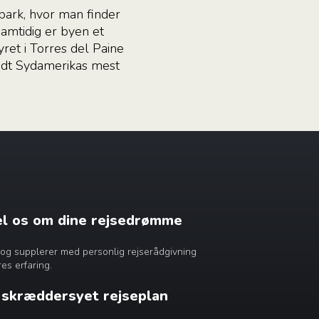
park, hvor man finder
amtidig er byen et
yret i Torres del Paine
andt Sydamerikas mest
æl os om dine rejsedrømme
dig og supplerer med personlig rejserådgivning
es erfaring.
n skræddersyet rejseplan