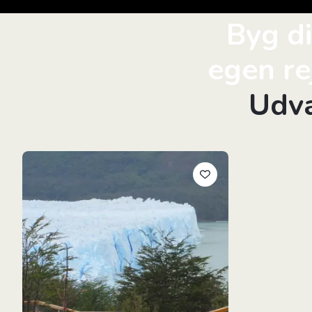
Byg d
egen re
Udva