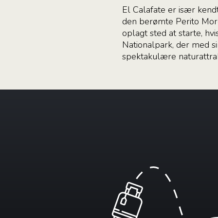
El Calafate er især kend
den berømte Perito Moren
oplagt sted at starte, hv
Nationalpark, der med si
spektakulære naturattrak