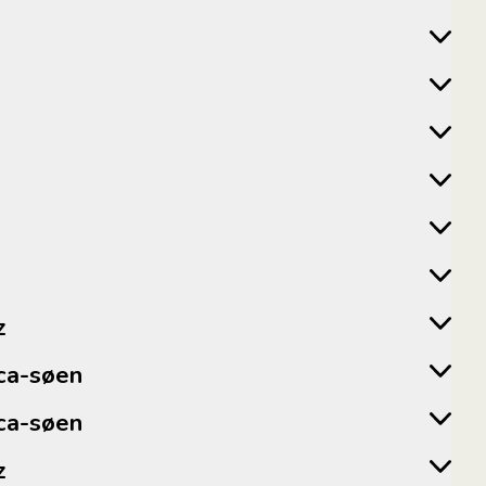
z
icaca-søen
icaca-søen
z