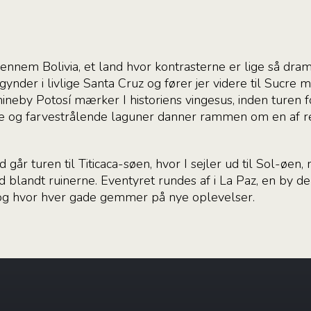
nnem Bolivia, et land hvor kontrasterne er lige så dra
ynder i livlige Santa Cruz og fører jer videre til Sucre 
ineby Potosí mærker I historiens vingesus, inden turen fo
tte og farvestrålende laguner danner rammen om en af re
 går turen til Titicaca-søen, hvor I sejler ud til Sol-øe
 blandt ruinerne. Eventyret rundes af i La Paz, en by 
, og hvor hver gade gemmer på nye oplevelser.