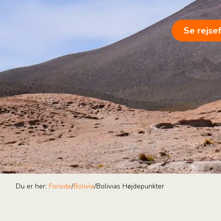
Se rejse
Du er her:
Forside
/
Bolivia
/
Bolivias Højdepunkter