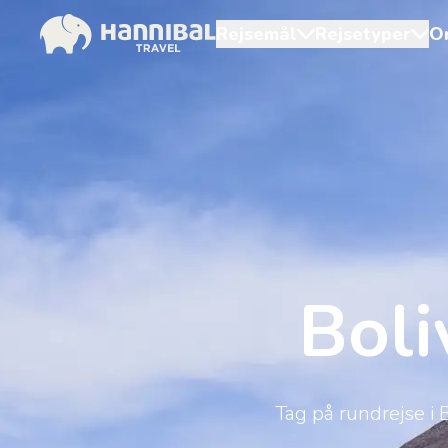
Rejsemål
Rejsetyper
O
Boli
Tag på rundrejse i B