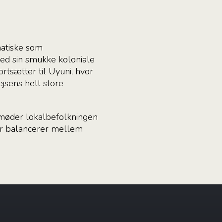
matiske som
med sin smukke koloniale
rtsætter til Uyuni, hvor
jsens helt store
n, møder lokalbefolkningen
der balancerer mellem