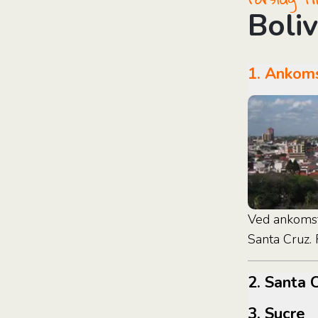
Boli
1. Anko
Ved ankomst t
Santa Cruz. R
2. Santa
3. Sucre