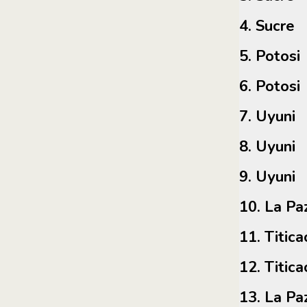
4. Sucre
5. Potosi
6. Potosi
7. Uyuni
8. Uyuni
9. Uyuni
10. La Pa
11. Tit
12. Tit
13. La Pa