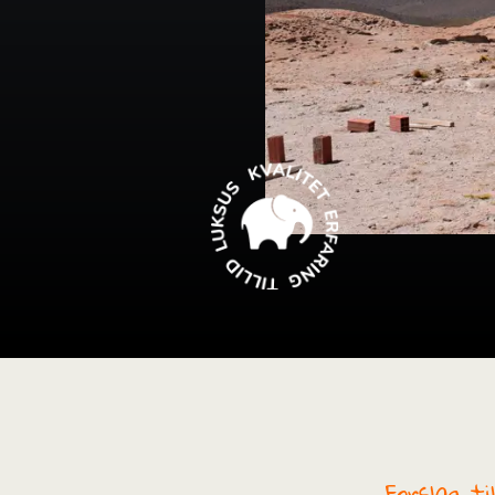
i
Forslag t