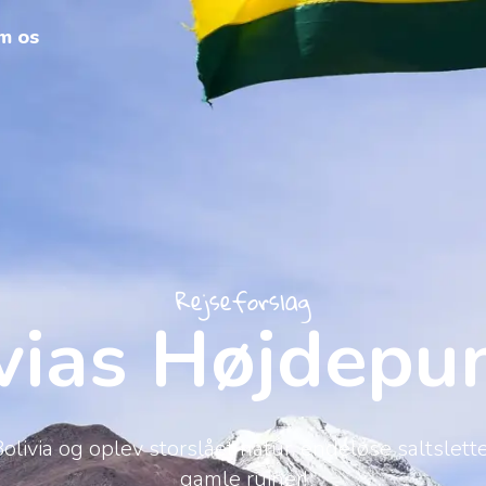
m os
Rejseforslag
vias Højdepu
olivia og oplev storslået natur, endeløse saltslette
gamle ruiner!