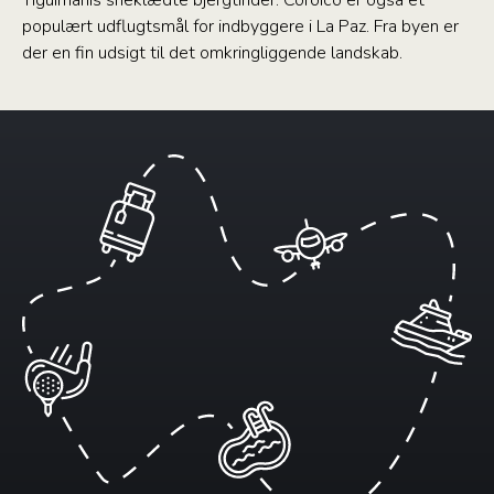
Tiguimanis sneklædte bjergtinder. Coroico er også et
populært udflugtsmål for indbyggere i La Paz. Fra byen er
der en fin udsigt til det omkringliggende landskab.