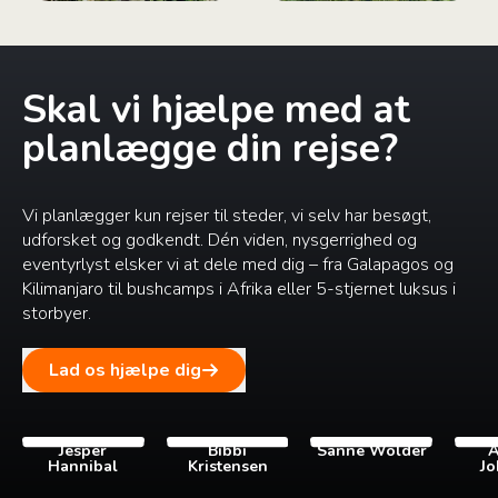
Skal vi hjælpe med at
planlægge din rejse?
Vi planlægger kun rejser til steder, vi selv har besøgt,
udforsket og godkendt. Dén viden, nysgerrighed og
eventyrlyst elsker vi at dele med dig – fra Galapagos og
Kilimanjaro til bushcamps i Afrika eller 5-stjernet luksus i
storbyer.
Lad os hjælpe dig
Jesper
Bibbi
Sanne Wolder
A
Hannibal
Kristensen
Jo