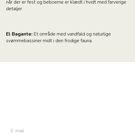
når der er fest og beboerne er klædt i hvidt med farverige
detaljer.
El Bagante:
Et område med vandfald og naturlige
svømmebassiner midt i den frodige fauna.
Tilmeld dig vores
nyhedsbrev
Tilmeld dig det ugentlige nyhedsbrev og bliv inspireret til
at bygge din næste rejse. Du får nyheder, tips og forslag til
rejser. Du kan altid afmelde dig igen.