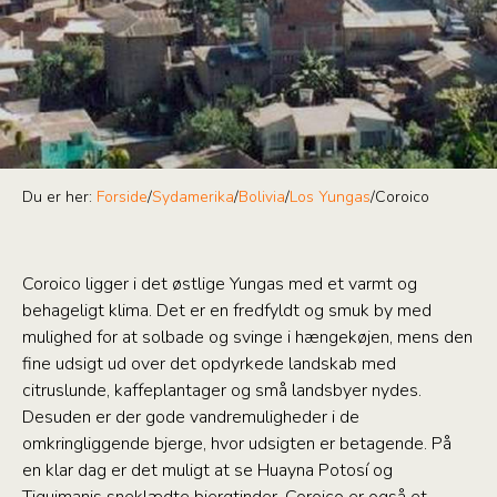
Du er her:
Forside
/
Sydamerika
/
Bolivia
/
Los Yungas
/
Coroico
Coroico ligger i det østlige Yungas med et varmt og
behageligt klima. Det er en fredfyldt og smuk by med
mulighed for at solbade og svinge i hængekøjen, mens den
fine udsigt ud over det opdyrkede landskab med
citruslunde, kaffeplantager og små landsbyer nydes.
Desuden er der gode vandremuligheder i de
omkringliggende bjerge, hvor udsigten er betagende. På
en klar dag er det muligt at se Huayna Potosí og