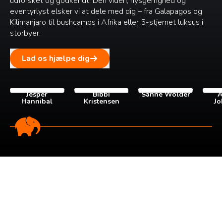
udforsket og godkendt. Dén viden, nysgerrighed og
eventyrlyst elsker vi at dele med dig – fra Galapagos og
Kilimanjaro til bushcamps i Afrika eller 5-stjernet luksus i
storbyer.
Lad os hjælpe dig
Jesper
Bibbi
Sanne Wolder
A
Hannibal
Kristensen
Jo
Tilmeld dig vores
nyhedsbrev
Tilmeld dig det ugentlige nyhedsbrev og bliv inspireret til