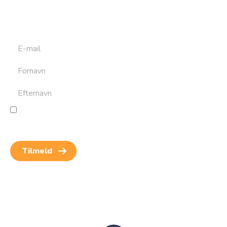
at bygge din næste rejse. Du får nyheder, tips og forslag til
rejser. Du kan altid afmelde dig igen.
Jeg giver samtykke til behandling af personoplysninger
for at kunne modtage nyheder og rejseinspiration.
Samtykket kan altid trækkes tilbage.