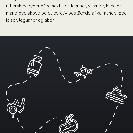
udforskes byder på sandklitter, laguner, strande, kanaler,
mangrove skove og et dyreliv bestående af kaimaner, røde
ibiser, leguaner og aber.