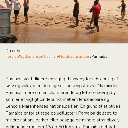
Du er her:
Forside
/
Sydamerika
/
Brasilien
/
Nordøst Brasilien
/
Parnaiba
Parnaiba var tidligere en vigtigt havneby for udskibning af
sølv og voks, men de dage er for længst ovre. Nu minder
Parnaiba mere om en charmerende og lettere søvnig by,
som er et vigtigt bindepunkt mellem Jericoacoara og
Lencois Maranhenses nationalparken. En grund til at blive i
Parnaiba er for at tage på udflugter i Parnaiba deltaet, to
mindre nationalparker eller besøge de mindre strandbyer,
beliggende mellem 15 og 50 km væk. Parnaiba deltaet