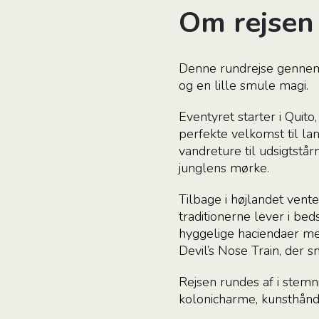
Om rejsen
Denne rundrejse gennem 
og en lille smule magi.
Eventyret starter i Quit
perfekte velkomst til lan
vandreture til udsigtstå
junglens mørke.
Tilbage i højlandet ven
traditionerne lever i be
hyggelige haciendaer med
Devil’s Nose Train, der s
Rejsen rundes af i stem
kolonicharme, kunsthånd