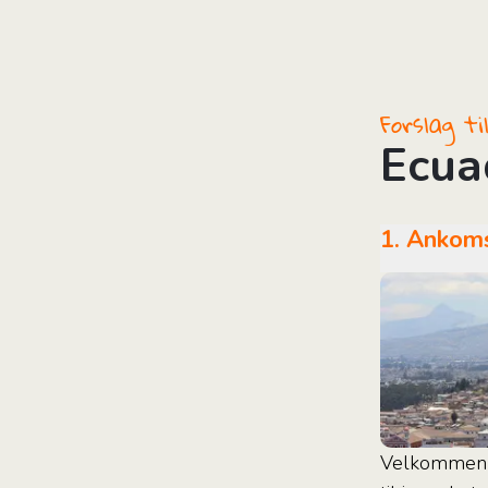
i
Forslag t
Ecua
1. Ankom
Velkommen ti