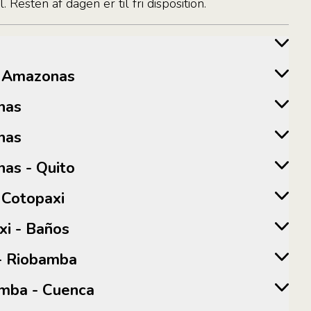
el. Resten af dagen er til fri disposition.
o - Amazonas
onas
onas
onas - Quito
 - Cotopaxi
axi - Baños
s - Riobamba
obamba - Cuenca