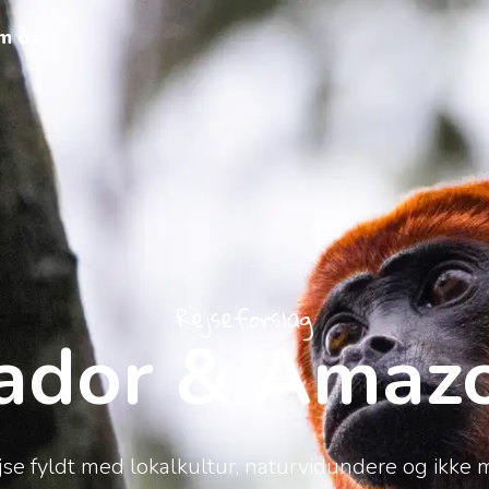
m os
Rejseforslag
ador & Amaz
rejse fyldt med lokalkultur, naturvidundere og ikke