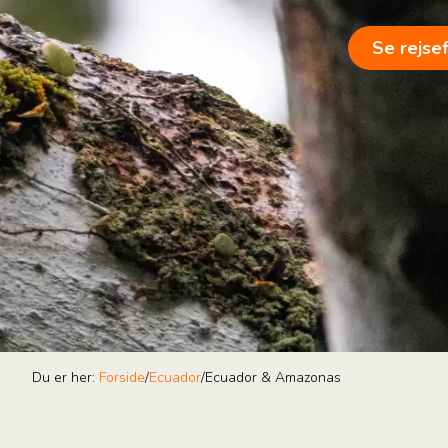
Se rejse
Du er her:
Forside
/
Ecuador
/
Ecuador & Amazonas