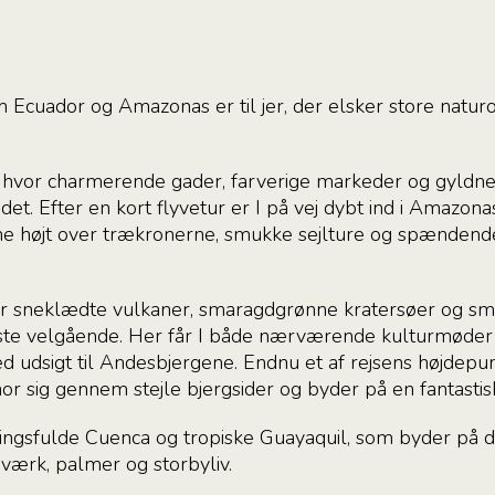
Ecuador og Amazonas er til jer, der elsker store natu
o, hvor charmerende gader, farverige markeder og gyldne 
det. Efter en kort flyvetur er I på vej dybt ind i Amazo
rne højt over trækronerne, smukke sejlture og spændende
ter sneklædte vulkaner, smaragdgrønne kratersøer og sm
dste velgående. Her får I både nærværende kulturmøder og
 udsigt til Andesbjergene. Endnu et af rejsens højdepun
nor sig gennem stejle bjergsider og byder på en fantastisk
ningsfulde Cuenca og tropiske Guayaquil, som byder på d
værk, palmer og storbyliv.