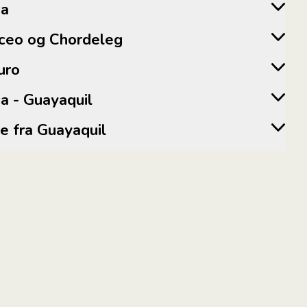
ca
alaceo og Chordeleg
guro
enca - Guayaquil
ejse fra Guayaquil