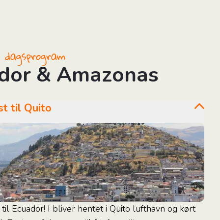
il dagsprogram
dor & Amazonas
st til Quito
l Ecuador! I bliver hentet i Quito lufthavn og kørt