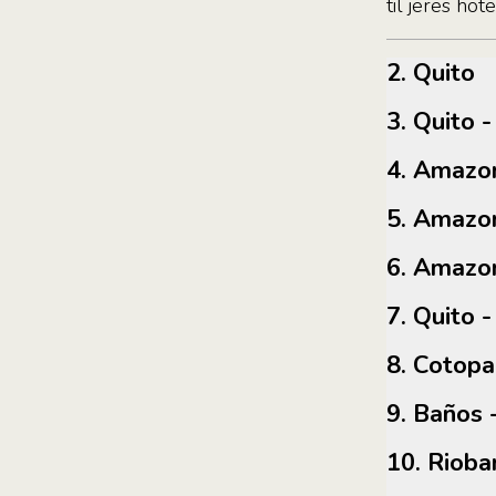
til jeres hot
2. Quito
3. Quit
4. Amaz
5. Amaz
6. Amaz
7. Quito
8. Cotop
9. Baño
10. Ri