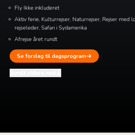
Fly
Ikke inkluderet
Aktiv ferie, Kulturrejser, Naturrejser, Rejser med l
rejseleder, Safari i Sydamerika
Afrejse året rundt
Se forslag til dagsprogram
Scroll videre ned