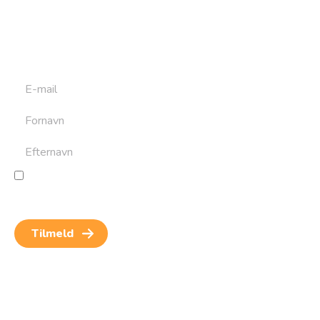
Tilmeld dig det ugentlige nyhedsbrev og bliv inspireret til
at bygge din næste rejse. Du får nyheder, tips og forslag til
rejser. Du kan altid afmelde dig igen.
Jeg giver samtykke til behandling af personoplysninger
for at kunne modtage nyheder og rejseinspiration.
Samtykket kan altid trækkes tilbage.