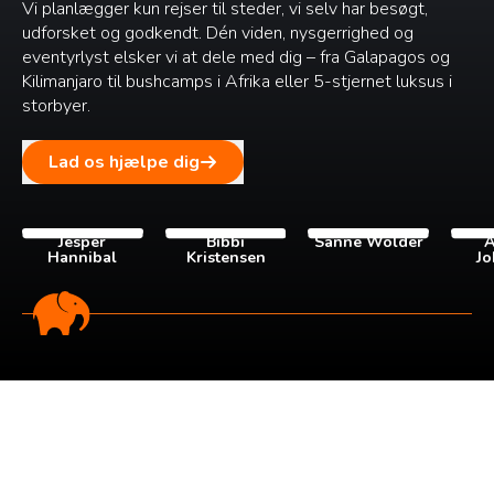
Vi planlægger kun rejser til steder, vi selv har besøgt,
udforsket og godkendt. Dén viden, nysgerrighed og
eventyrlyst elsker vi at dele med dig – fra Galapagos og
Kilimanjaro til bushcamps i Afrika eller 5-stjernet luksus i
storbyer.
Lad os hjælpe dig
Jesper
Bibbi
Sanne Wolder
A
Hannibal
Kristensen
Jo
Tilmeld dig vores
nyhedsbrev