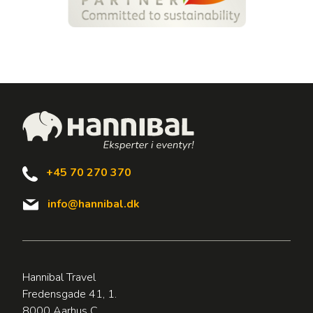
+45 70 270 370
info@hannibal.dk
Hannibal Travel
Fredensgade 41, 1.
8000 Aarhus C