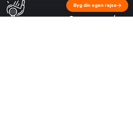
Byg din egen rejse
1 ▹ Fortæl os om dine rejsedrømme
Vi lytter til dig og supplerer med personlig rejserådgivning
baseret på vores erfaring.
2 ▹ Få en skræddersyet rejseplan
Byg din
egen rejse
Vi sammensætter et forslag tilpasset dine ønsker, dit tempo
og dit budget – i tæt dialog med dig.
3 ▹ Fra planlægning til virkelighed