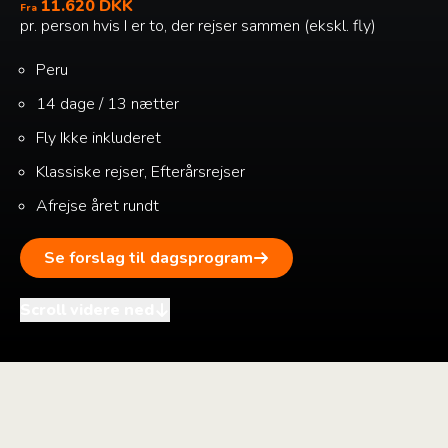
11.620 DKK
Fra
pr. person hvis I er to, der rejser sammen (ekskl. fly)
Peru
14 dage / 13 nætter
Fly
Ikke inkluderet
Klassiske rejser, Efterårsrejser
Afrejse året rundt
Se forslag til dagsprogram
Scroll videre ned
i
+
–