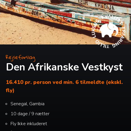
Rejseforslag
Den Afrikanske Vestkyst
16.410 pr. person ved min. 6 tilmeldte (ekskl.
fly)
Senegal, Gambia
10 dage / 9 nætter
Fly
Ikke inkluderet