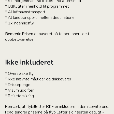
* 9x morgenmad, 8x frokost, 8x aftensmad
* Udflugter i henhold til programmet
* Al lufthavnstransport
* Al landtransport imellem destinationer
* 1x indenrigsfly
Bemærk:
Prisen er baseret på to personer i delt
dobbeltværelse
Ikke inkluderet
* Oversøiske fly
* Ikke nævnte måltider og drikkevarer
* Drikkepenge
* Visum udgifter
* Rejseforsikring
Bemærk, at flybilletter IKKE er inkluderet i den nævnte pris.
I dag ændrer priserne på flybilletter sig næsten dagligt -