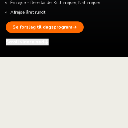
Èn rejse - flere lande, Kulturrejser, Naturrejser
Afrejse året rundt
Se forslag til dagsprogram
Scroll videre ned
i
+
–