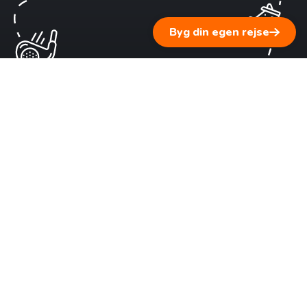
Byg din egen rejse
1 ▹ Fortæl os om dine rejsedrømme
Vi lytter til dig og supplerer med personlig rejserådgivning
baseret på vores erfaring.
2 ▹ Få en skræddersyet rejseplan
Byg din
egen rejse
Vi sammensætter et forslag tilpasset dine ønsker, dit tempo
og dit budget – i tæt dialog med dig.
3 ▹ Fra planlægning til virkelighed