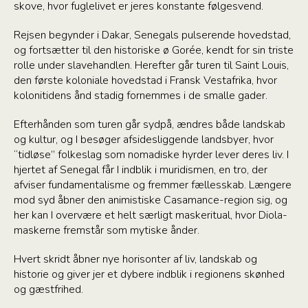
skove, hvor fuglelivet er jeres konstante følgesvend.
Rejsen begynder i Dakar, Senegals pulserende hovedstad,
og fortsætter til den historiske ø Gorée, kendt for sin triste
rolle under slavehandlen. Herefter går turen til Saint Louis,
den første koloniale hovedstad i Fransk Vestafrika, hvor
kolonitidens ånd stadig fornemmes i de smalle gader.
Efterhånden som turen går sydpå, ændres både landskab
og kultur, og I besøger afsidesliggende landsbyer, hvor
“tidløse” folkeslag som nomadiske hyrder lever deres liv. I
hjertet af Senegal får I indblik i muridismen, en tro, der
afviser fundamentalisme og fremmer fællesskab. Længere
mod syd åbner den animistiske Casamance-region sig, og
her kan I overvære et helt særligt maskeritual, hvor Diola-
maskerne fremstår som mytiske ånder.
Hvert skridt åbner nye horisonter af liv, landskab og
historie og giver jer et dybere indblik i regionens skønhed
og gæstfrihed.