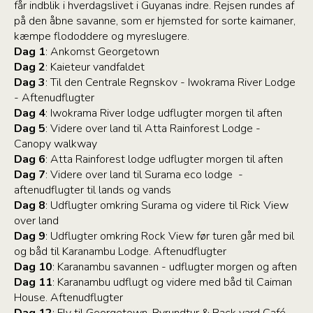
får indblik i hverdagslivet i Guyanas indre. Rejsen rundes af
på den åbne savanne, som er hjemsted for sorte kaimaner,
kæmpe flododdere og myreslugere.
Dag 1
: Ankomst Georgetown
Dag 2
: Kaieteur vandfaldet
Dag 3
: Til den Centrale Regnskov - Iwokrama River Lodge
- Aftenudflugter
Dag 4
: Iwokrama River lodge udflugter morgen til aften
Dag 5
: Videre over land til Atta Rainforest Lodge -
Canopy walkway
Dag 6
: Atta Rainforest lodge udflugter morgen til aften
Dag 7
: Videre over land til Surama eco lodge -
aftenudflugter til lands og vands
Dag 8
: Udflugter omkring Surama og videre til Rick View
over land
Dag 9
: Udflugter omkring Rock View før turen går med bil
og båd til Karanambu Lodge. Aftenudflugter
Dag 10
: Karanambu savannen - udflugter morgen og aften
Dag 11
: Karanambu udflugt og videre med båd til Caiman
House. Aftenudflugter