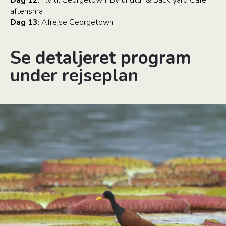
Dag 12
: Fly til Georgetown. Byrundtur & Back yard Café
aftensma
Dag 13
: Afrejse Georgetown
Se detaljeret program
under rejseplan