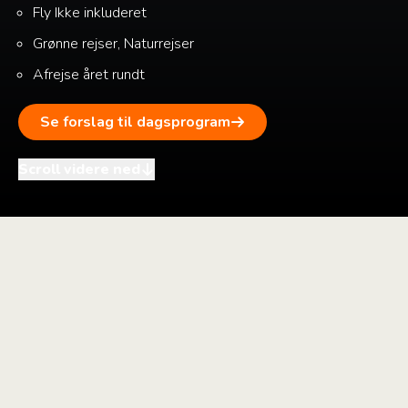
Fly
Ikke inkluderet
Grønne rejser, Naturrejser
Afrejse året rundt
Se forslag til dagsprogram
Scroll videre ned
i
+
–