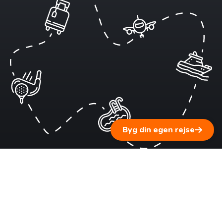
Byg din egen rejse
1 ▹ Fortæl os om dine rejsedrømme
Vi lytter til dig og supplerer med personlig rejserådgivning
baseret på vores erfaring.
2 ▹ Få en skræddersyet rejseplan