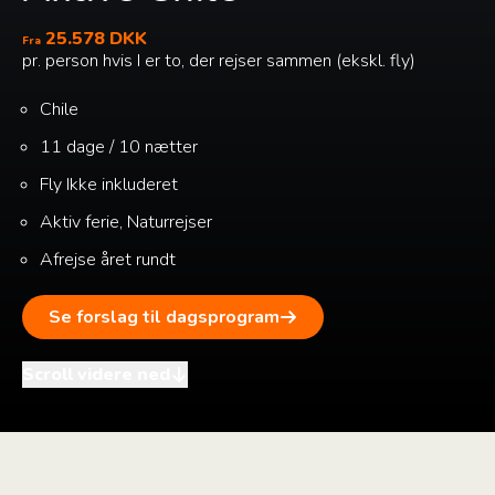
25.578 DKK
Fra
pr. person hvis I er to, der rejser sammen (ekskl. fly)
Chile
11 dage / 10 nætter
Fly
Ikke inkluderet
Aktiv ferie, Naturrejser
Afrejse året rundt
Se forslag til dagsprogram
Scroll videre ned
i
+