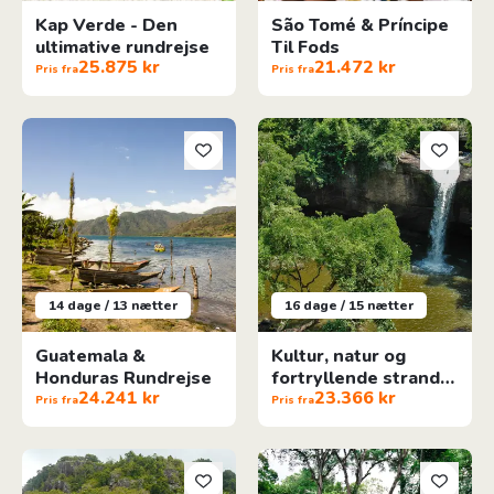
Kap Verde - Den
São Tomé & Príncipe
ultimative rundrejse
Til Fods
25.875 kr
21.472 kr
Pris fra
Pris fra
Guatemala & Honduras Rundrejse
Kultur, natur og fortryllende 
14 dage / 13 nætter
16 dage / 15 nætter
Guatemala &
Kultur, natur og
Honduras Rundrejse
fortryllende strande
24.241 kr
23.366 kr
på Koh Samet
Pris fra
Pris fra
Det autentiske São Tomé og Príncipe
Det Autentiske Honduras