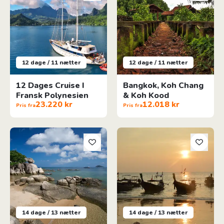
12 dage / 11 nætter
12 dage / 11 nætter
12 Dages Cruise I
Bangkok, Koh Chang
Fransk Polynesien
& Koh Kood
23.220 kr
12.018 kr
Pris fra
Pris fra
Fantastisk ø-hop i Thailand
Bangkok, Koh Lanta Koh Ngai 
14 dage / 13 nætter
14 dage / 13 nætter