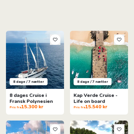
8 dages Cruise i Fransk Polynesien
Kap Verde Cruise - Life on boa
8 dage / 7 nætter
8 dage / 7 nætter
8 dages Cruise i
Kap Verde Cruise -
Fransk Polynesien
Life on board
15.300 kr
15.540 kr
Pris fra
Pris fra
12 Dages Cruise I Fransk Polynesien
Bangkok, Koh Chang & Koh Ko