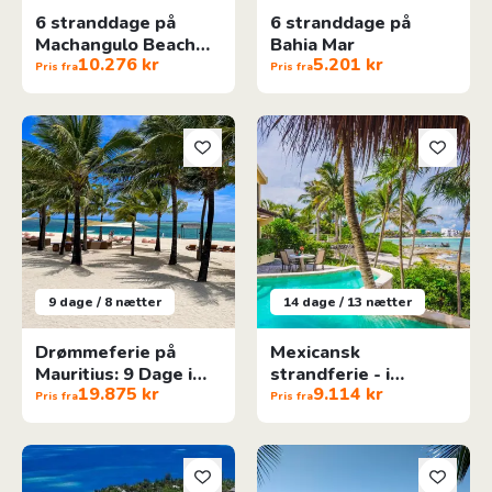
6 stranddage på
6 stranddage på
Machangulo Beach
Bahia Mar
10.276 kr
5.201 kr
Lodge
Pris fra
Pris fra
Drømmeferie på Mauritius: 9 Dage i Paradis
Mexicansk strandferie - i luksuri
9 dage / 8 nætter
14 dage / 13 nætter
Drømmeferie på
Mexicansk
Mauritius: 9 Dage i
strandferie - i
19.875 kr
9.114 kr
Paradis
luksuriøs villa
Pris fra
Pris fra
Adaaran Rannalhi Resort
11 Dage på skønne Mauritius: 