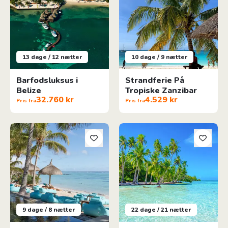
13 dage / 12 nætter
10 dage / 9 nætter
Barfodsluksus i
Strandferie På
Belize
Tropiske Zanzibar
32.760 kr
4.529 kr
Pris fra
Pris fra
Sydlige Mauritius for natur- og strandelskere
Det Ultimative Fransk Polyne
9 dage / 8 nætter
22 dage / 21 nætter