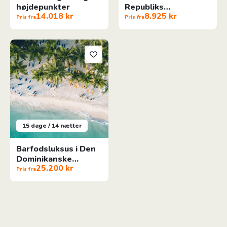
højdepunkter
Republiks
14.018 kr
8.925 kr
højdepunkter
Pris fra
Pris fra
Barfodsluksus i Den Dominikanske Republik
15 dage / 14 nætter
Barfodsluksus i Den
Dominikanske
25.200 kr
Republik
Pris fra