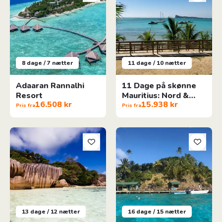
8 dage / 7 nætter
11 dage / 10 nætter
Adaaran Rannalhi
11 Dage på skønne
Resort
Mauritius: Nord &
16.508 kr
15.938 kr
Vest
Pris fra
Pris fra
Eventyr på Seychellerne
Colombia med San Andres og P
13 dage / 12 nætter
16 dage / 15 nætter