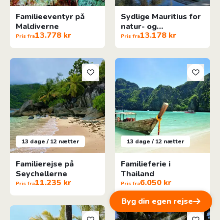
Familieeventyr på
Sydlige Mauritius for
Maldiverne
natur- og
13.778 kr
13.178 kr
strandelskere
Pris fra
Pris fra
Familierejse på Seychellerne
Familieferie i Thailand
13 dage / 12 nætter
13 dage / 12 nætter
Familierejse på
Familieferie i
Seychellerne
Thailand
11.235 kr
6.050 kr
Pris fra
Pris fra
Byg din egen rejse
Luksus Familieeventyr På Mauritius
Mexicansk strandferie - i privat