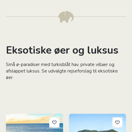
Eksotiske øer og luksus
Små ø-paradiser med turkisblåt hav, private villaer og
afslappet luksus. Se udvalgte rejseforslag til eksotiske
øer.
Strandferie I Kenya: Det Indiske Ocean
Øhop på Tobago & Barbados