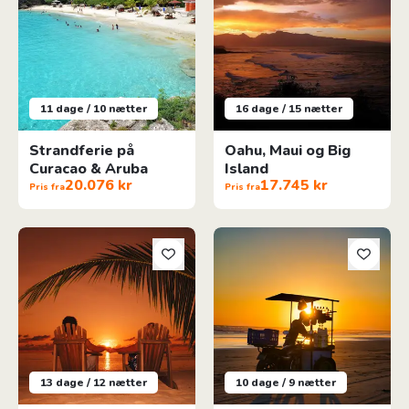
11 dage / 10 nætter
16 dage / 15 nætter
Strandferie på
Oahu, Maui og Big
Curacao & Aruba
Island
20.076 kr
17.745 kr
Pris fra
Pris fra
Mahé & Praslin
El Salvadors Højdepunkter
13 dage / 12 nætter
10 dage / 9 nætter