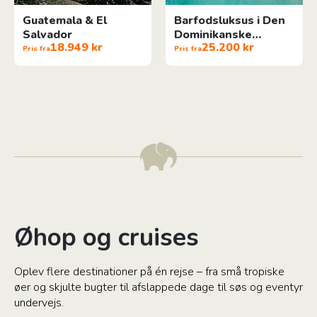
Guatemala & El
Barfodsluksus i Den
Salvador
Dominikanske
18.949 kr
25.200 kr
Republik
Pris fra
Pris fra
Øhop og cruises
Oplev flere destinationer på én rejse – fra små tropiske
øer og skjulte bugter til afslappede dage til søs og eventyr
undervejs.