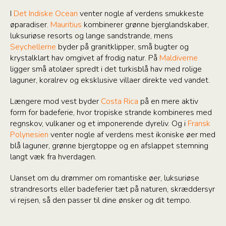
I
Det Indiske Ocean
venter nogle af verdens smukkeste
øparadiser.
Mauritius
kombinerer grønne bjerglandskaber,
luksuriøse resorts og lange sandstrande, mens
Seychellerne
byder på granitklipper, små bugter og
krystalklart hav omgivet af frodig natur. På
Maldiverne
ligger små atoløer spredt i det turkisblå hav med rolige
laguner, koralrev og eksklusive villaer direkte ved vandet.
Længere mod vest byder
Costa Rica
på en mere aktiv
form for badeferie, hvor tropiske strande kombineres med
regnskov, vulkaner og et imponerende dyreliv. Og i
Fransk
Polynesien
venter nogle af verdens mest ikoniske øer med
blå laguner, grønne bjergtoppe og en afslappet stemning
langt væk fra hverdagen.
Uanset om du drømmer om romantiske øer, luksuriøse
strandresorts eller badeferier tæt på naturen, skræddersyr
vi rejsen, så den passer til dine ønsker og dit tempo.