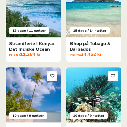
12 dage / 11 nætter
15 dage / 14 nætter
Strandferie I Kenya:
Øhop på Tobago &
Det Indiske Ocean
Barbados
11.284 kr
24.452 kr
Pris fra
Pris fra
Grande Terre: Caribisk badeferie på Guadeloupe
Bade- og snorkelferie på Bonai
10 dage / 9 nætter
10 dage / 9 nætter