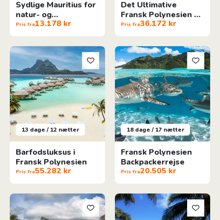
Sydlige Mauritius for
Det Ultimative
natur- og
Fransk Polynesien Ø-
13.178 kr
36.172 kr
strandelskere
Hop
Pris fra
Pris fra
Barfodsluksus i Fransk Polynesien
Fransk Polynesien Backpackerr
13 dage / 12 nætter
18 dage / 17 nætter
Barfodsluksus i
Fransk Polynesien
Fransk Polynesien
Backpackerrejse
55.282 kr
20.505 kr
Pris fra
Pris fra
Ø-Hop I Fransk Polynesien: Tahiti, Moorea & Bora Bora
Ø-Hop I Fransk Polynesien: Tah