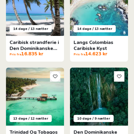
14 dage / 13 nætter
14 dage / 13 nætter
Caribisk strandferie i
Langs Colombias
Den Dominikanske
Caribiske Kyst
16.835 kr
14.623 kr
Republik
Pris fra
Pris fra
Trinidad Og Tobagos højdepunkter
Den Dominikanske Republiks h
13 dage / 12 nætter
10 dage / 9 nætter
Trinidad Og Tobagos
Den Dominikanske