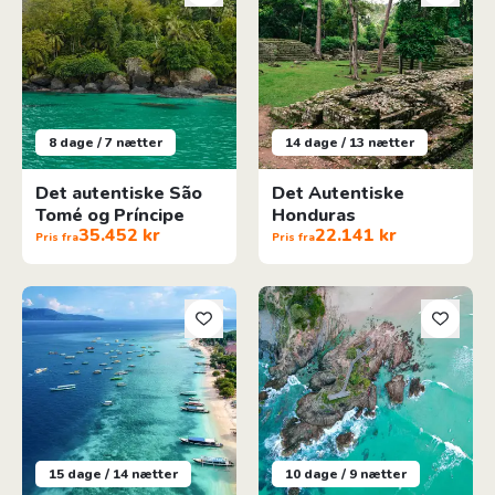
8 dage / 7 nætter
14 dage / 13 nætter
Det autentiske São
Det Autentiske
Tomé og Príncipe
Honduras
35.452 kr
22.141 kr
Pris fra
Pris fra
Bali & Gili Familieeventyr
Sydney til Brisbane - Regnskov,
15 dage / 14 nætter
10 dage / 9 nætter