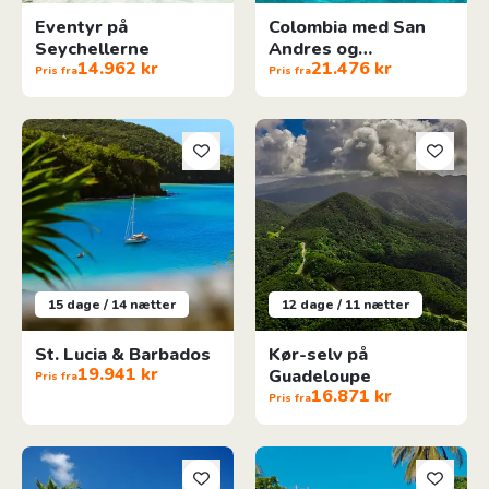
Eventyr på
Colombia med San
Seychellerne
Andres og
14.962 kr
21.476 kr
Providencia
Pris fra
Pris fra
St. Lucia & Barbados
Kør-selv på Guadeloupe
15 dage / 14 nætter
12 dage / 11 nætter
St. Lucia & Barbados
Kør-selv på
19.941 kr
Guadeloupe
Pris fra
16.871 kr
Pris fra
Caribisk Drømmeferie På Guadeloupes Øer
Honduras, El Salvador & Nicar