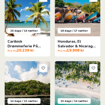
15 dage / 14 nætter
18 dage / 17 nætter
Caribisk
Honduras, El
Drømmeferie På
Salvador & Nicaragua
20.239 kr
19.908 kr
Guadeloupes Øer
Rundrejse
Pris fra
Pris fra
Guatemala & El Salvador
Barfodsluksus i Den Dominikan
14 dage / 13 nætter
15 dage / 14 nætter