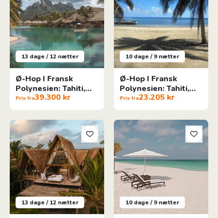
13 dage / 12 nætter
10 dage / 9 nætter
Ø-Hop I Fransk
Ø-Hop I Fransk
Polynesien: Tahiti,
Polynesien: Tahiti,
39.300 kr
23.205 kr
Moorea & Bora Bora
Raiatea & Moorea
Pris fra
Pris fra
Barfodsluksus i Mexico
Sol og sommer på Aruba
13 dage / 12 nætter
10 dage / 9 nætter