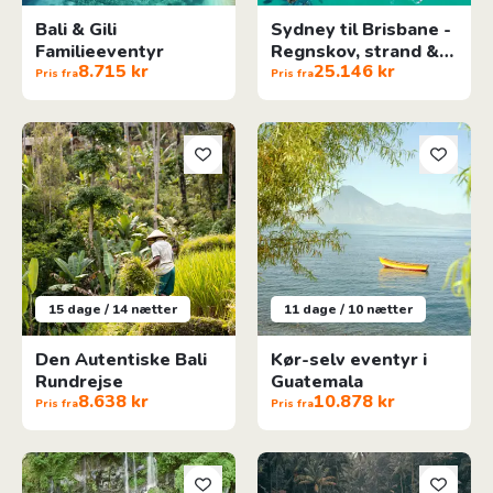
Bali & Gili
Sydney til Brisbane -
Familieeventyr
Regnskov, strand &
8.715 kr
25.146 kr
dyreliv
Pris fra
Pris fra
Den Autentiske Bali Rundrejse
Kør-selv eventyr i Guatemala
15 dage / 14 nætter
11 dage / 10 nætter
Den Autentiske Bali
Kør-selv eventyr i
Rundrejse
Guatemala
8.638 kr
10.878 kr
Pris fra
Pris fra
Bjerge og strande på La Reunion
Bali & Nusa Penida