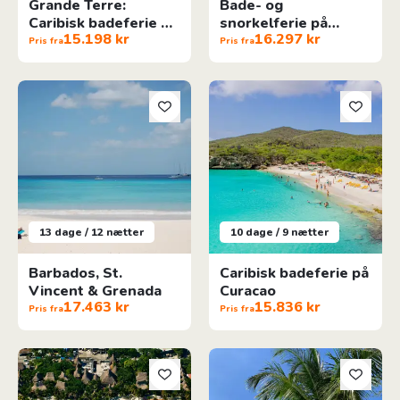
Grande Terre:
Bade- og
Caribisk badeferie på
snorkelferie på
15.198 kr
16.297 kr
Guadeloupe
Bonaire
Pris fra
Pris fra
Barbados, St. Vincent & Grenada
Caribisk badeferie på Curacao
13 dage / 12 nætter
10 dage / 9 nætter
Barbados, St.
Caribisk badeferie på
Vincent & Grenada
Curacao
17.463 kr
15.836 kr
Pris fra
Pris fra
Barfodsluksus i Belize
Strandferie På Tropiske Zanzib