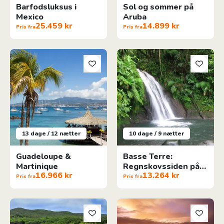
Barfodsluksus i
Sol og sommer på
Mexico
Aruba
25.459 kr
14.899 kr
Pris fra
Pris fra
Guadeloupe & Martinique
Basse Terre: Regnskovssiden 
13 dage / 12 nætter
10 dage / 9 nætter
Guadeloupe &
Basse Terre:
Martinique
Regnskovssiden på
16.966 kr
13.264 kr
Guadeloupe
Pris fra
Pris fra
Strandferie på Curacao & Aruba
Oahu, Maui og Big Island