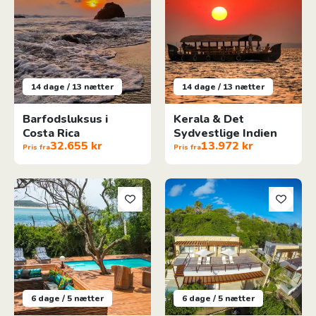
14 dage / 13 nætter
14 dage / 13 nætter
Barfodsluksus i
Kerala & Det
Costa Rica
Sydvestlige Indien
32.655 kr
13.972 kr
Pris fra
Pris fra
6 stranddage på Machangulo Beach Lodge
6 stranddage på Bahia Mar
6 dage / 5 nætter
6 dage / 5 nætter