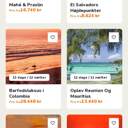
Mahé & Praslin
El Salvadors
16.740 kr
Højdepunkter
Pris fra
8.624 kr
Pris fra
Barfodsluksus i Colombia
Oplev Reunion Og Mauritius
13 dage / 12 nætter
12 dage / 11 nætter
Barfodsluksus i
Oplev Reunion Og
Colombia
Mauritius
28.448 kr
13.440 kr
Pris fra
Pris fra
Barfodsluksus i Costa Rica
Kerala & Det Sydvestlige Indie