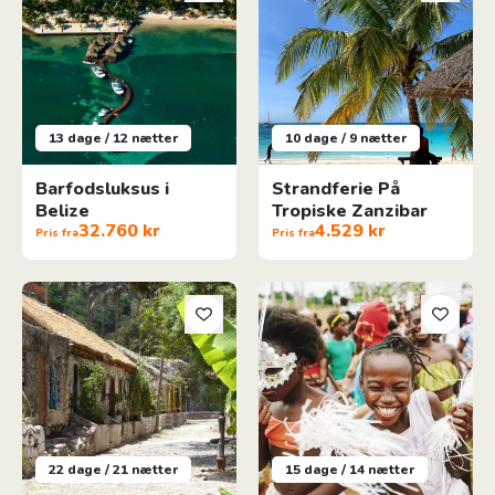
13 dage / 12 nætter
10 dage / 9 nætter
Barfodsluksus i
Strandferie På
Belize
Tropiske Zanzibar
32.760 kr
4.529 kr
Pris fra
Pris fra
Kap Verde - Den ultimative rundrejse
São Tomé & Príncipe Til Fods
22 dage / 21 nætter
15 dage / 14 nætter